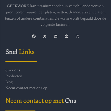
GEERWORK kan titaniumanoden in verschillende vormen
produceren, waaronder platen, netten, draden, staven, platen,
buizen of andere combinaties. De vorm wordt bepaald door de
volgende factoren.
F
X
L
P
I
a
-
i
i
n
c
t
n
n
s
e
w
k
t
t
b
i
e
e
a
Snel
Links
o
t
d
r
g
o
t
i
e
r
k
e
n
s
a
r
t
m
Over ons
Producten
Blog
Neem contact met ons op
Neem contact op met
Ons