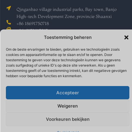
Qinganbao village industrial parks, Bay town, Banjo
High-tech Development Zone, provincie Shaanxi
+86 18691750718
+86-9173817017
Toestemming beheren
sales@geerwork.com
Jessie Jong
Om de beste ervaringen te bieden, gebruiken we technologieën zoals
cookies om apparaatinformatie op te slaan en/of te openen. Door
toestemming te geven voor deze technologieën kunnen we gegevens
Alle rechten voorbehouden @ Shaanxi Geerwork Metal Material Co. Ltd.
zoals surfgedrag of unieke ID's op deze site verwerken. Als u geen
toestemming geeft of uw toestemming intrekt, kan dit negatieve gevolgen
hebben voor bepaalde functies en kenmerken.
Made by
Abdul Rehman
Accepteer
Weigeren
Voorkeuren bekijken