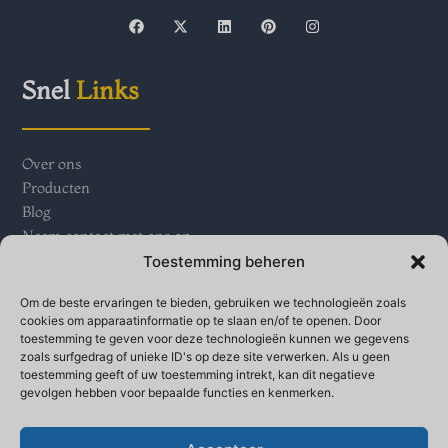
F
X
L
P
I
a
-
i
i
n
c
t
n
n
s
e
w
k
t
t
b
i
e
e
a
Snel
Links
o
t
d
r
g
o
t
i
e
r
k
e
n
s
a
r
t
m
Over ons
Producten
Blog
Neem contact met ons op
Toestemming beheren
Neem contact op met
Ons
Om de beste ervaringen te bieden, gebruiken we technologieën zoals
cookies om apparaatinformatie op te slaan en/of te openen. Door
toestemming te geven voor deze technologieën kunnen we gegevens
zoals surfgedrag of unieke ID's op deze site verwerken. Als u geen
Qinganbao village industrial parks, Bay town, Banjo
toestemming geeft of uw toestemming intrekt, kan dit negatieve
High-tech Development Zone, provincie Shaanxi
gevolgen hebben voor bepaalde functies en kenmerken.
+86 18691750718
+86-9173817017