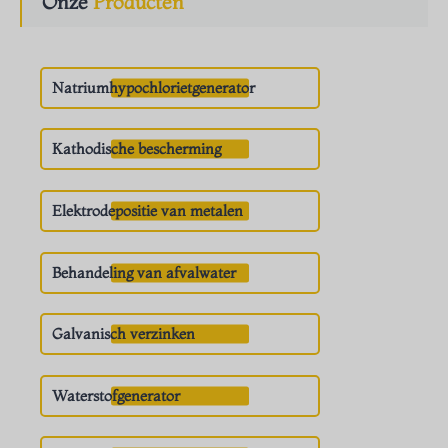
Onze
Producten
Natriumhypochlorietgenerator
Kathodische bescherming
Elektrodepositie van metalen
Behandeling van afvalwater
Galvanisch verzinken
Waterstofgenerator