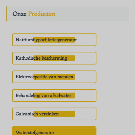
Onze
Producten
Natriumhypochlorietgenerator
Kathodische bescherming
Elektrodepositie van metalen
Behandeling van afvalwater
Galvanisch verzinken
Waterstofgenerator