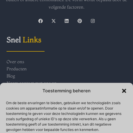
volgende factoren.
F
X
L
P
I
a
-
i
i
n
c
t
n
n
s
e
w
k
t
t
b
i
e
e
a
Snel
Links
o
t
d
r
g
o
t
i
e
r
k
e
n
s
a
r
t
m
Over ons
Producten
Blog
Neem contact met ons op
Toestemming beheren
Neem contact op met
Ons
Om de beste ervaringen te bieden, gebruiken we technologieën zoals
cookies om apparaatinformatie op te slaan en/of te openen. Door
toestemming te geven voor deze technologieën kunnen we gegevens
zoals surfgedrag of unieke ID's op deze site verwerken. Als u geen
Qinganbao village industrial parks, Bay town, Banjo
toestemming geeft of uw toestemming intrekt, kan dit negatieve
High-tech Development Zone, provincie Shaanxi
gevolgen hebben voor bepaalde functies en kenmerken.