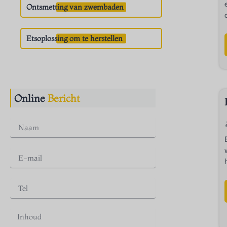
Ontsmetting van zwembaden
d
Etsoplossing om te herstellen
Online
Bericht