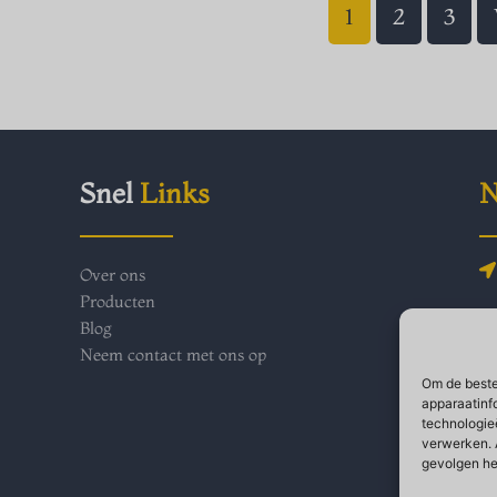
1
2
3
Snel
Links
N
Over ons
Producten
Blog
Neem contact met ons op
Om de beste
apparaatinf
technologie
verwerken. 
gevolgen he