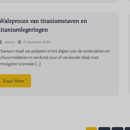
Walsproces van titaniumstaven en
titaniumlegeringen
admin
-
21 december 2024
Titanium staaf vat polijsten is het slijpen van de onderdelen en
schuurmiddelen in verdund zuur of verdunde alkali met
emulgator (corrosie [...]
Read More "