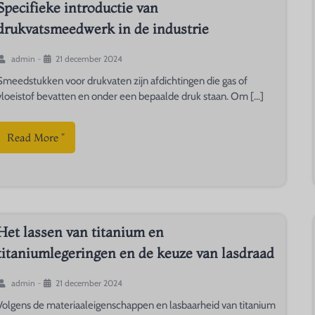
Specifieke introductie van
drukvatsmeedwerk in de industrie
admin
-
21 december 2024
Smeedstukken voor drukvaten zijn afdichtingen die gas of
vloeistof bevatten en onder een bepaalde druk staan. Om [...]
Read More "
Het lassen van titanium en
titaniumlegeringen en de keuze van lasdraad
admin
-
21 december 2024
Volgens de materiaaleigenschappen en lasbaarheid van titanium