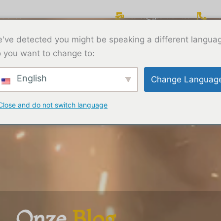
ie Shaanxi
sales@geerwork.com
+
've detected you might be speaking a different langua
Over
Producten
Blog
 you want to change to:
English
Change Languag
Close and do not switch language
Onze
Blog