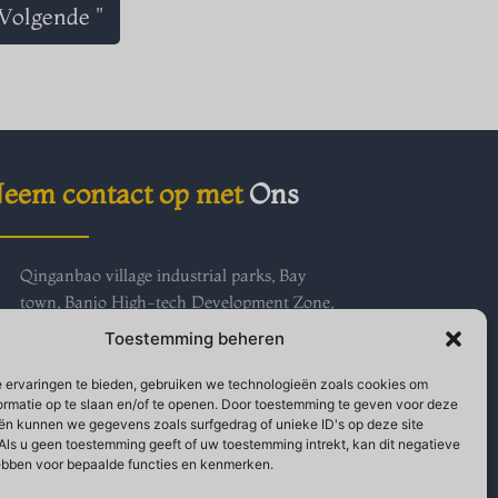
Volgende "
eem contact op met
Ons
Qinganbao village industrial parks, Bay
town, Banjo High-tech Development Zone,
provincie Shaanxi
Toestemming beheren
+86 18691750718
+86-9173817017
 ervaringen te bieden, gebruiken we technologieën zoals cookies om
ormatie op te slaan en/of te openen. Door toestemming te geven voor deze
sales@geerwork.com
ën kunnen we gegevens zoals surfgedrag of unieke ID's op deze site
Jessie Jong
Als u geen toestemming geeft of uw toestemming intrekt, kan dit negatieve
bben voor bepaalde functies en kenmerken.