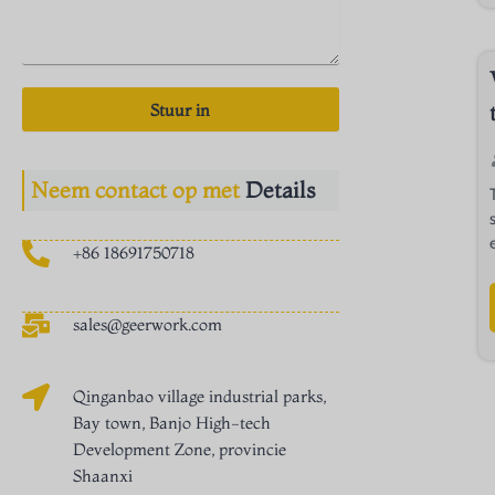
Stuur in
Neem contact op met
Details
+86 18691750718
sales@geerwork.com
Qinganbao village industrial parks,
Bay town, Banjo High-tech
Development Zone, provincie
Shaanxi