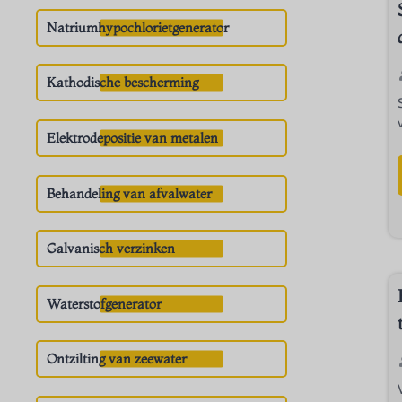
Natriumhypochlorietgenerator
Kathodische bescherming
Elektrodepositie van metalen
Behandeling van afvalwater
Galvanisch verzinken
Waterstofgenerator
Ontzilting van zeewater