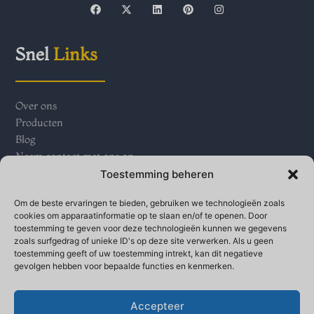
F
X
L
P
I
a
-
i
i
n
c
t
n
n
s
e
w
k
t
t
b
i
e
e
a
Snel
Links
o
t
d
r
g
o
t
i
e
r
k
e
n
s
a
r
t
m
Over ons
Producten
Blog
Neem contact met ons op
Toestemming beheren
Neem contact op met
Ons
Om de beste ervaringen te bieden, gebruiken we technologieën zoals
cookies om apparaatinformatie op te slaan en/of te openen. Door
toestemming te geven voor deze technologieën kunnen we gegevens
zoals surfgedrag of unieke ID's op deze site verwerken. Als u geen
Qinganbao village industrial parks, Bay town, Banjo
toestemming geeft of uw toestemming intrekt, kan dit negatieve
High-tech Development Zone, provincie Shaanxi
gevolgen hebben voor bepaalde functies en kenmerken.
+86 18691750718
+86-9173817017
Accepteer
sales@geerwork.com