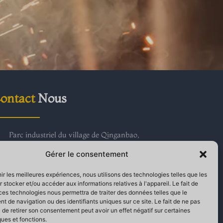
ontact
Nous
Parc industriel du village de Qinganbao,
ville de Bay, zone de développement de
Gérer le consentement
haute technologie de Banjo, province de
Shaanxi
nir les meilleures expériences, nous utilisons des technologies telles que les
+86 18691750718
 stocker et/ou accéder aux informations relatives à l'appareil. Le fait de
ces technologies nous permettra de traiter des données telles que le
+86-9173817017
 de navigation ou des identifiants uniques sur ce site. Le fait de ne pas
sales@geerwork.com
 de retirer son consentement peut avoir un effet négatif sur certaines
Jessie Young
ques et fonctions.