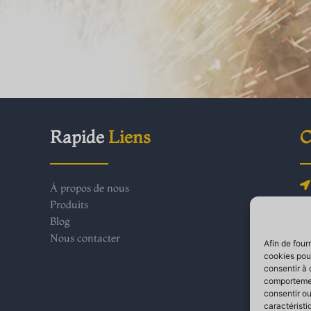
Rapide
Liens
C
À propos de nous
Produits
Blog
Nous contacter
Afin de four
cookies pour
consentir à 
comportement
consentir ou
caractéristi