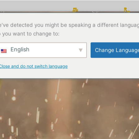
ay, province de Shaanxi
sales@geerwork.com
+
've detected you might be speaking a different langua
A propos de
Produits
 you want to change to:
English
Change Languag
Politique en
Close and do not switch language