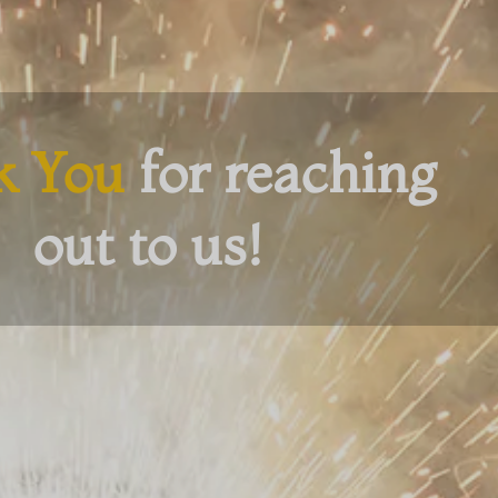
k You
for reaching
out to us!