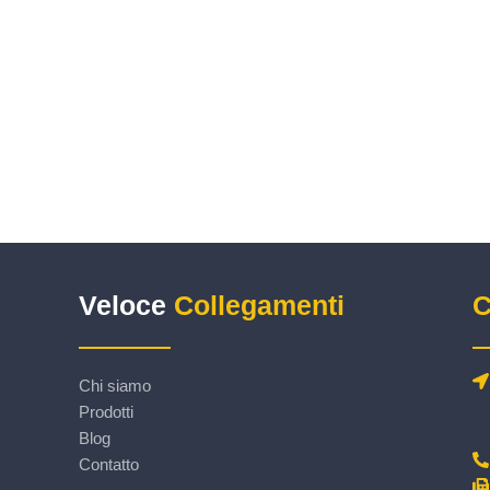
Veloce
Collegamenti
C
Chi siamo
Prodotti
Blog
Contatto