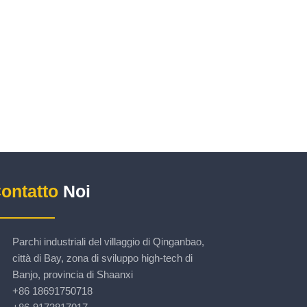
ontatto
Noi
Parchi industriali del villaggio di Qinganbao,
città di Bay, zona di sviluppo high-tech di
Banjo, provincia di Shaanxi
+86 18691750718