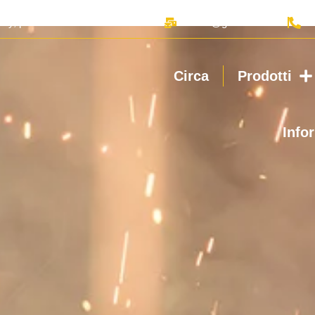
 Bay, provincia di Shaanxi
sales@geerwork.com
Circa
Prodotti
Info