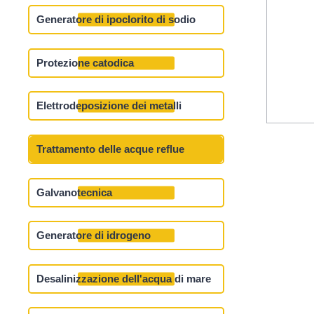
Generatore di ipoclorito di sodio
Protezione catodica
Elettrodeposizione dei metalli
Trattamento delle acque reflue
Galvanotecnica
Generatore di idrogeno
Desalinizzazione dell'acqua di mare