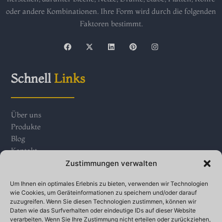
oder andere Kombinationen. Ihre Form wird durch die folgenden
Faktoren bestimmt.
F
X
L
P
I
a
-
i
i
n
c
t
n
n
s
e
w
k
t
t
b
i
e
e
a
Schnell
Links
o
t
d
r
g
o
t
i
e
r
k
e
n
s
a
r
t
m
Über uns
Produkte
Blog
Kontakt
Zustimmungen verwalten
Kontakt
Wir
Um Ihnen ein optimales Erlebnis zu bieten, verwenden wir Technologien
wie Cookies, um Geräteinformationen zu speichern und/oder darauf
zuzugreifen. Wenn Sie diesen Technologien zustimmen, können wir
Daten wie das Surfverhalten oder eindeutige IDs auf dieser Website
Industrieparks im Dorf Qinganbao, Stadt Bay, High-
verarbeiten. Wenn Sie Ihre Zustimmung nicht erteilen oder zurückziehen,