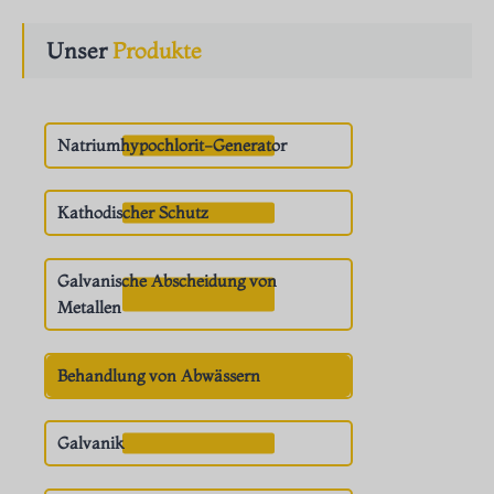
Unser
Produkte
Natriumhypochlorit-Generator
Kathodischer Schutz
Galvanische Abscheidung von
Metallen
Behandlung von Abwässern
Galvanik