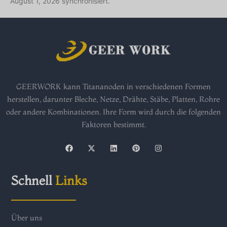
August 1, 2026 synchronisiert.
GEERWORK kann Titananoden in verschiedenen Formen
herstellen, darunter Bleche, Netze, Drähte, Stäbe, Platten, Rohre
oder andere Kombinationen. Ihre Form wird durch die folgenden
Faktoren bestimmt.
F
X
L
P
I
a
-
i
i
n
c
t
n
n
s
e
w
k
t
t
b
i
e
e
a
Schnell
Links
o
t
d
r
g
o
t
i
e
r
k
e
n
s
a
r
t
m
Über uns