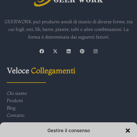
GEERWORK può produrre anodi di titanio di diverse forme, tra
cui fogli, reti, fili, barre, piastre, tubi o altre combinazioni. La
forma è determinata dai seguenti fattori.
F
X
L
P
I
a
-
i
i
n
c
t
n
n
s
e
w
k
t
t
b
i
e
e
a
Veloce
Collegamenti
o
t
d
r
g
o
t
i
e
r
k
e
n
s
a
r
t
m
Chi siamo
Prodotti
Blog
Contatto
Contatto
Noi
Gestire il consenso