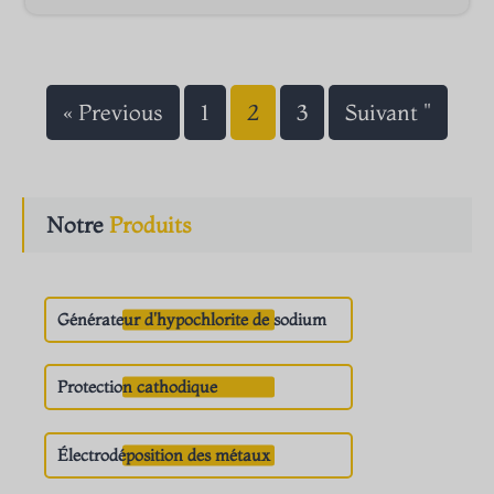
« Previous
1
2
3
Suivant "
Notre
Produits
Générateur d'hypochlorite de sodium
Protection cathodique
Électrodéposition des métaux