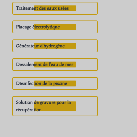
Traitement des eaux usées
Placage électrolytique
Générateur d'hydrogène
Dessalement de l'eau de mer
Désinfection de la piscine
Solution de gravure pour la
récupération