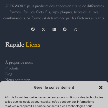
GEERWORK peut produire des anodes en titane de différentes
formes : feuilles, filets, fils, tiges, plaques, tubes ou autres
combinaisons. Sa forme est déterminée par les facteurs suivants.
F
X
L
P
I
a
-
i
i
n
c
t
n
n
s
e
w
k
t
t
b
i
e
e
a
Rapide
Liens
o
t
d
r
g
o
t
i
e
r
k
e
n
s
a
r
t
m
À propos de nous
Produits
Blog
Nous contacter
Gérer le consentement
Contact
Nous
Afin de fournir les meilleures expériences, nous utilisons des technologies
telles que les cookies pour stocker et/ou accéder aux informations
relatives à l'appareil. Le fait de consentir à ces technologies nous